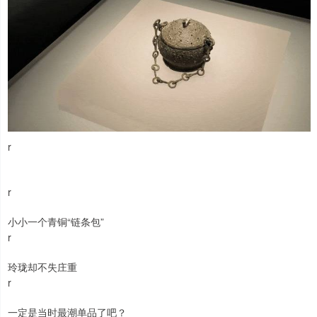
r
r
小小一个青铜“链条包”
r
玲珑却不失庄重
r
一定是当时最潮单品了吧？