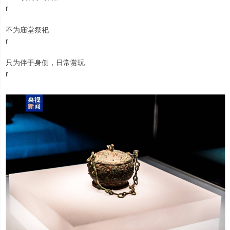
r
不为庙堂祭祀
r
只为伴于身侧，日常赏玩
r