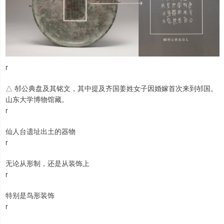
r
△ 邿公典盘及其铭文，其中提及齐国姜姓女子因婚嫁首次来到邿国。
山东大学博物馆藏。
r
仙人台遗址出土的器物
r
无论从形制，还是从装饰上
r
特别是鸟形装饰
r