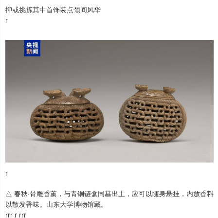
抑或挑拣其中首饰装点颈间风华
r
r
△ 春秋·骨雕香薰，与青铜链盒同墓出土，应可以随身悬挂，内放香料
以散发香味。山东大学博物馆藏。
rrr r rrr