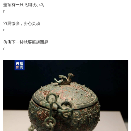
盖顶有一只飞翔状小鸟
r
羽翼微张，姿态灵动
r
仿佛下一秒就要振翅而起
r