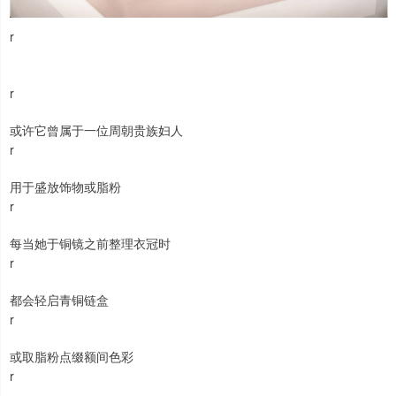
r
r
或许它曾属于一位周朝贵族妇人
r
用于盛放饰物或脂粉
r
每当她于铜镜之前整理衣冠时
r
都会轻启青铜链盒
r
或取脂粉点缀额间色彩
r