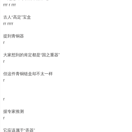
rrr r rrr
古人“高定”宝盒
rr rrrr
提到青铜器
r
大家想到的肯定都是“国之重器”
r
但这件青铜链盒却不太一样
r
r
据专家推测
r
它应该属于“弄器”