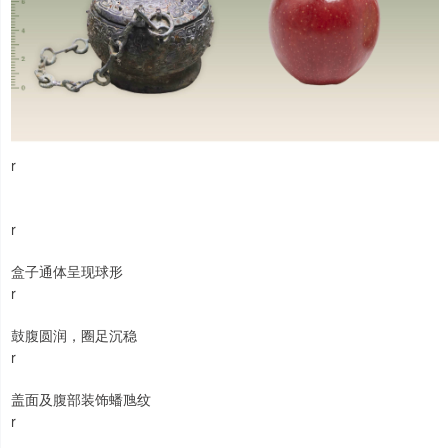
r
r
盒子通体呈现球形
r
鼓腹圆润，圈足沉稳
r
盖面及腹部装饰蟠虺纹
r