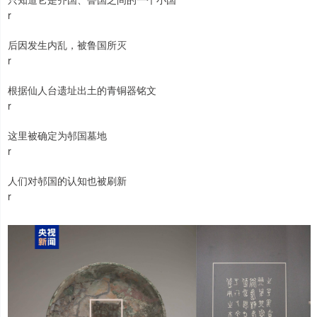
r
后因发生内乱，被鲁国所灭
r
根据仙人台遗址出土的青铜器铭文
r
这里被确定为邿国墓地
r
人们对邿国的认知也被刷新
r