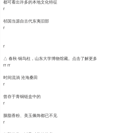
都可看出许多的本地文化特征
r
邿国当源自古代东夷旧部
r
r
△ 春秋·铜鸟柱，山东大学博物馆藏。点击了解更多
rr rr
时间流淌 沧海桑田
r
曾存于青铜链盒中的
r
胭脂香粉、美玉佩饰都已不见
r