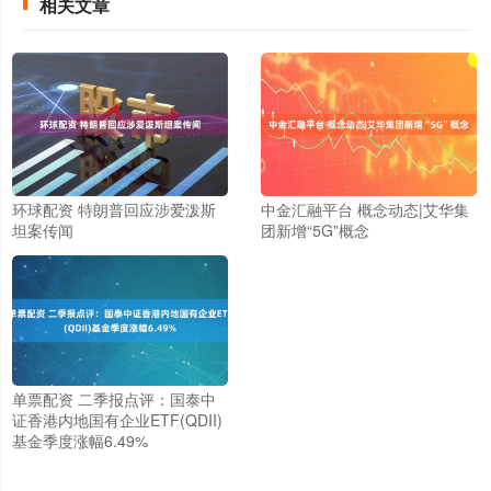
相关文章
环球配资 特朗普回应涉爱泼斯
中金汇融平台 概念动态|艾华集
坦案传闻
团新增“5G”概念
单票配资 二季报点评：国泰中
证香港内地国有企业ETF(QDII)
基金季度涨幅6.49%