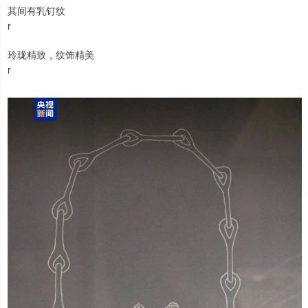
其间有乳钉纹
r
玲珑精致，纹饰精美
r