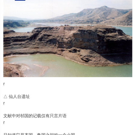
r
△ 仙人台遗址
r
文献中对邿国的记载仅有只言片语
r
只知道它是齐国、鲁国之间的一个小国