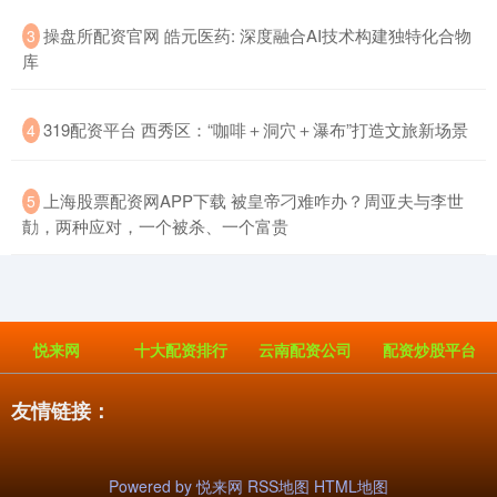
​操盘所配资官网 皓元医药: 深度融合AI技术构建独特化合物
3
库
​319配资平台 西秀区：“咖啡＋洞穴＋瀑布”打造文旅新场景
4
​上海股票配资网APP下载 被皇帝刁难咋办？周亚夫与李世
5
勣，两种应对，一个被杀、一个富贵
悦来网
十大配资排行
云南配资公司
配资炒股平台
友情链接：
Powered by
悦来网
RSS地图
HTML地图