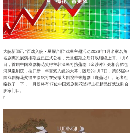
大皖新闻讯 “百戏入皖・星耀合肥”戏曲主题活动2026年1月名家名角
名剧惠民展演排期业已正式公布，元旦假期之后好戏继续上演。1月6
日，首届中国戏剧梅花奖得主郭泽民将携蒲剧《金沙滩》亮相合肥包
河凤凰剧院，拉开新一年百戏入皖的大幕，随后的1月7日，第25届中
国戏剧梅花奖得主徐铭将在安徽大剧院带来越剧《鹿鼎记》。记者粗
略数了一下，一月份将有17位中国戏剧梅花奖得主把精品好戏送到合
肥家门口。
r