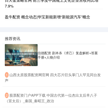
日天金策略官网 前三季度中国规上文化企业营收同比增
7.9%
盈牛配资 概念动态|华宝新能新增“新能源汽车”概念
推荐资讯
信德配资 剧本杀《求己》复盘解析+答案
手册+人物介绍
​山西太原股票配资网官网 四大芯片巨头掌门人罕见同台发
1
声
​股票配资门户APP下载 中国古代第一位杰出太后芈八子
2
（宣太后）_秦国_秦昭王_政治