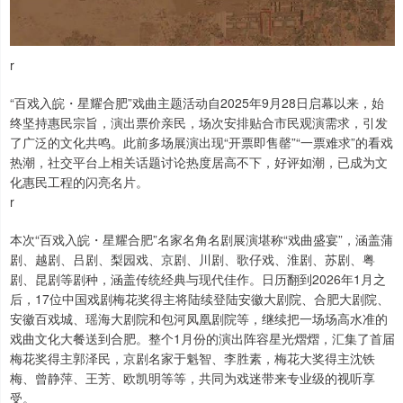
r
“百戏入皖・星耀合肥”戏曲主题活动自2025年9月28日启幕以来，始
终坚持惠民宗旨，演出票价亲民，场次安排贴合市民观演需求，引发
了广泛的文化共鸣。此前多场展演出现“开票即售罄”“一票难求”的看戏
热潮，社交平台上相关话题讨论热度居高不下，好评如潮，已成为文
化惠民工程的闪亮名片。
r
本次“百戏入皖・星耀合肥”名家名角名剧展演堪称“戏曲盛宴”，涵盖蒲
剧、越剧、吕剧、梨园戏、京剧、川剧、歌仔戏、淮剧、苏剧、粤
剧、昆剧等剧种，涵盖传统经典与现代佳作。日历翻到2026年1月之
后，17位中国戏剧梅花奖得主将陆续登陆安徽大剧院、合肥大剧院、
安徽百戏城、瑶海大剧院和包河凤凰剧院等，继续把一场场高水准的
戏曲文化大餐送到合肥。整个1月份的演出阵容星光熠熠，汇集了首届
梅花奖得主郭泽民，京剧名家于魁智、李胜素，梅花大奖得主沈铁
梅、曾静萍、王芳、欧凯明等等，共同为戏迷带来专业级的视听享
受。