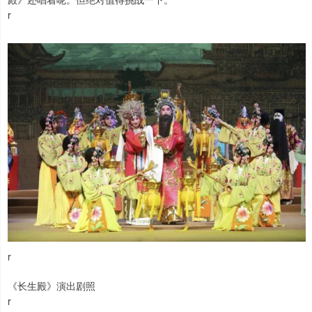
r
r
《长生殿》演出剧照
r