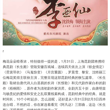
r
梅花朵朵暗香浓，特别值得一提的是，1月31日，上海昆剧团将携经
典昆剧《长生殿》登陆安徽百戏城，连续四天依次上演《钗盒情定》
《霓裳羽衣》《马嵬惊变》《月宫重圆》，罗晨雪、黎安、沈昳丽三
位梅花奖得主联袂主演，完整呈现这部昆剧经典的恢弘篇章。《长生
殿》取材自唐代诗人白居易的长诗《长恨歌》和元代剧作家白朴的剧
作《梧桐雨》，原作者为清初剧作家洪昇。全剧共五十折，由唐明皇
与杨贵妃的爱情和安史之乱双重线索构成，昆剧经典中的经典。就是
时间长，10个小时起步。怎么说呢，还好是从1月31日到2月3日四本
连台唱，不然的话，你在家连着看完《阿凡达》三部曲，这边《长生
殿》还唱着呢。但绝对值得挑战一下。