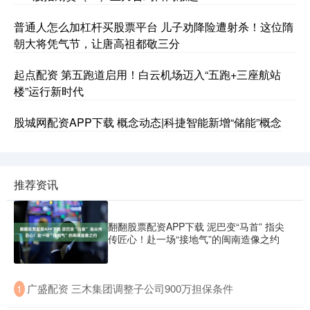
普通人怎么加杠杆买股票平台 儿子劝降险遭射杀！这位隋
朝大将凭气节，让唐高祖都敬三分
起点配资 第五跑道启用！白云机场迈入“五跑+三座航站
楼”运行新时代
股城网配资APP下载 概念动态|科捷智能新增“储能”概念
推荐资讯
翻翻股票配资APP下载 泥巴变“马首” 指尖
传匠心！赴一场“接地气”的闽南造像之约
​广盛配资 三木集团调整子公司900万担保条件
1