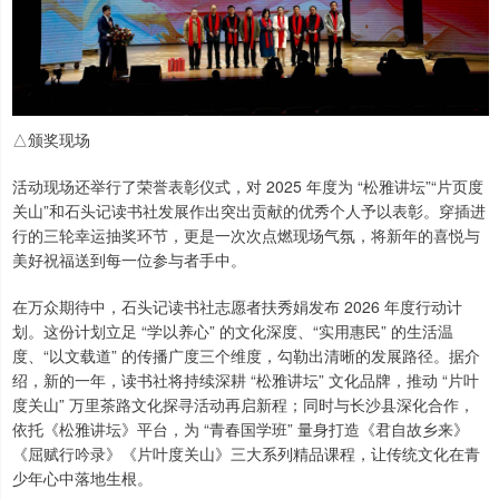
△颁奖现场
活动现场还举行了荣誉表彰仪式，对 2025 年度为 “松雅讲坛”“片页度
关山”和石头记读书社发展作出突出贡献的优秀个人予以表彰。穿插进
行的三轮幸运抽奖环节，更是一次次点燃现场气氛，将新年的喜悦与
美好祝福送到每一位参与者手中。
在万众期待中，石头记读书社志愿者扶秀娟发布 2026 年度行动计
划。这份计划立足 “学以养心” 的文化深度、“实用惠民” 的生活温
度、“以文载道” 的传播广度三个维度，勾勒出清晰的发展路径。据介
绍，新的一年，读书社将持续深耕 “松雅讲坛” 文化品牌，推动 “片叶
度关山” 万里茶路文化探寻活动再启新程；同时与长沙县深化合作，
依托《松雅讲坛》平台，为 “青春国学班” 量身打造《君自故乡来》
《屈赋行吟录》《片叶度关山》三大系列精品课程，让传统文化在青
少年心中落地生根。