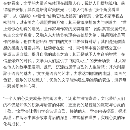
在她看来，文学的力量首先体现在慰藉人心，帮助人们摆脱孤独、获
得精神安顿；其次是培育审美眼光，引导人们学会 “换个角度看世
界”，从《插秧》中领悟 “借助它物成就美” 的智慧，像艺术家审视古
松那般，以审美之心观照世间万物；其三是激发想象力与创造力，“世
上最惊心动魄的遇见，是作家与作家的灵魂碰撞”，她以莫言受魔幻现
实主义文学启发，又融入东方情节实现突破创新为例，强调阅读是写
作的根基，创作者需始终与广阔的文学世界保持对话；其四是凭借情
感的感染力引发共鸣，让读者在爱、恨、同情等丰富的情感交互中，
完成认识自我、提升自我的成长之旅；其五是赋予人生命的智慧，在
信息爆炸的时代，文学为人们提供了 “模拟人生” 的安全场景，让大家
在他人的故事里浸润、反思，沉淀出属于自己的人生智慧；其六则凝
聚于语言的魅力，“文学是语言的艺术，力求达到雕塑的造型、绘画的
色彩、音乐的联想魔力”，优质的文字能构建生动准确的表达，滋养每
一颗感受美的心灵。
“一个人的心灵史就是他的阅读史。” 汤素兰深情寄语，文化带给人们
的不仅是知识的积累与语言的体察，更重要的是智慧的沉淀与心灵的
丰盈。“文学会让我们学会认识自己、接纳他人，学会内省提高、探求
真理，在阅读中体会故事背后的深意，丰富精神世界，实现心灵的净
化与成长。”