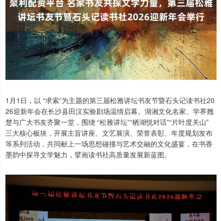
1月1日，以 “求索”为主题的第三届松雅讲坛书友节暨石头记读书社20
26迎新年会在长沙县田汉实验剧场温情启幕。湖湘文化名家、学界翘
楚与广大书友齐聚一堂，围绕 “松雅讲坛”“栖湖悦对话”“片叶度关山”
三大核心板块，开展主旨讲座、文艺展演、荣誉表彰、年度规划发布
等系列活动，共同献上一场思想碰撞与艺术交融的文化盛宴，在书香
墨韵中探寻文学魅力，擘画读书社高质量发展新蓝图。