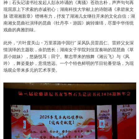
神；石头记读书社发起人彭永吟诵的《离骚》苍劲古朴，声声句句再
现屈原上下求索的赤诚初心；湖南科技大学献上的诗朗诵《承碧泉文
脉 谱湖湘新章》铿锵有力，抒发了湖湘儿女继往开来的文化自信；湖
南湘女昆曲社演绎的昆曲《牡丹亭・游园》婉转缠绵，尽显中华传统
戏曲的典雅韵味。
此外，“片叶度关山・万里茶路中国行” 采风队员雷昌仁、雷婷父女深
情演绎的主题歌，余韵悠长；湖南女子学院刘佳宜奏响的琵琶曲《草
原小姐妹》，悠扬悦耳；田宁、黎志带来的独舞《湘云飞》与《风
吟》，舞姿曼妙，意境悠远。一个个特色鲜明的节目轮番登场，为现
场观众带来多元的艺术享受。