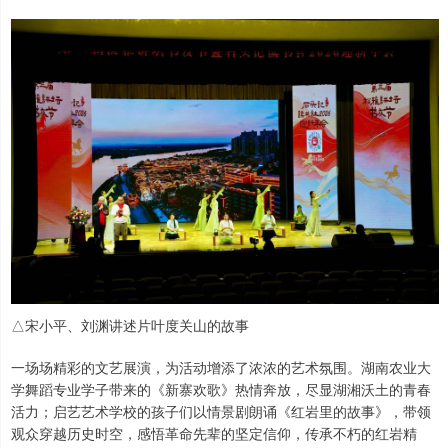
△宋小平、刘渊讲述片叶度关山的故事
一场场精彩的文艺展演，为活动增添了浓浓的艺术氛围。湖南农业大
学舞蹈专业学子带来的《新寨欢歌》热情奔放，尽显湖湘沃土的青春
活力；启艺艺术学校的孩子们以情景剧朗诵《红岩里的故事》，带领
观众穿越历史时空，感悟革命先辈的坚定信仰，传承不朽的红岩精